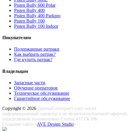
Pisten Bully 600 Polar
Pisten Bully 400
Pisten Bully 400 Parkpro
Pisten Bully 100
Pisten Bully 100 Indoor
Покупателям
Подержанные ратраки
Как выбрать ратрак?
Где купить ратрак?
Владельцам
Запасные части
Обучение операторов
Техническое обслуживание
Гарантийное обслуживание
Copyright ©
2026
Данный интернет-сайт носит
информационный характер и не является публичной офертой,
определяемой положениями Статьи 437 ГК РФ.
Создание сайта «
AVE Design Studio
»