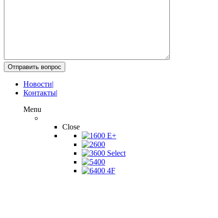
Отправить вопрос
Новости
|
Контакты
|
Menu
Новые ратраки
Close
600 E+
600
600 Select
400
400 4F