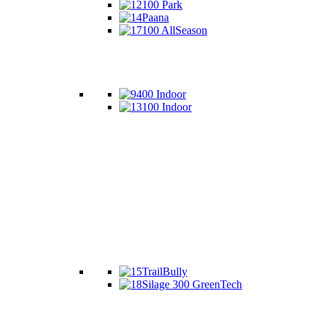
100 Park
Paana
100 AllSeason
400 Indoor
100 Indoor
TrailBully
Silage 300 GreenTech